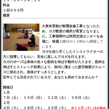
１３：００～１４：１５
料金
１回５００円
概要
大東体育館が耐震改修工事となったた
め、ヨガ教室の場所が変更となりまし
た。工事期間中は阿用交流センターを会
場に、毎週
土曜日の１３時から開催して
います。
ヨガを知り尽くしたインストラクターの
方に指導してもらい、安全に楽しんでヨガを行えます。
ヨガのポーズは身体の色々な筋肉を伸ばす動作が入ります。筋肉を
伸ばすとストレッチ効果により、体内に溜まった疲労物質がスムー
ズに排出され、身体がすっきりとします。
近年とても注目されているヨガ、あなたも初めてみませんか？
開催日
１月
７日（土）、１４日（日）、２１日（土）、２８日（土）
２月
４日（土）、１８日（土）、２５日（土）
※１１日（土）はお休み