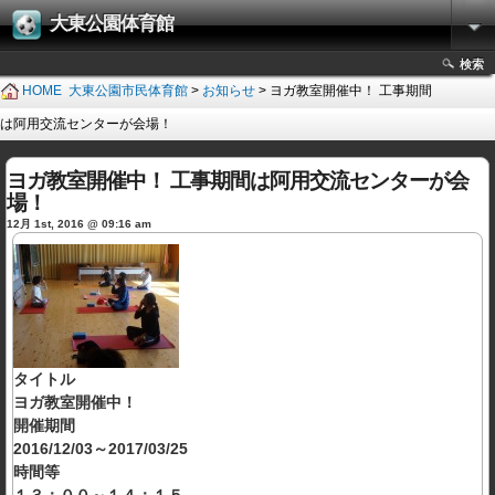
大東公園体育館
検索
HOME
大東公園市民体育館
>
お知らせ
> ヨガ教室開催中！ 工事期間
は阿用交流センターが会場！
ヨガ教室開催中！ 工事期間は阿用交流センターが会
場！
12月 1st, 2016 @ 09:16 am
タイトル
ヨガ教室開催中！
開催期間
2016/12/03～2017/03/25
時間等