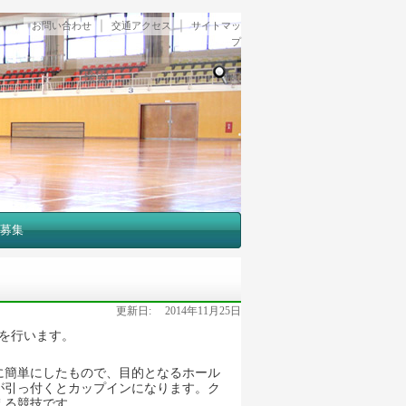
｜
｜
お問い合わせ
交通アクセス
サイトマッ
プ
検索
募集
更新日:
2014年11月25日
フを行います。
に簡単にしたもので、目的となるホール
が引っ付くとカップインになります。ク
える競技です。