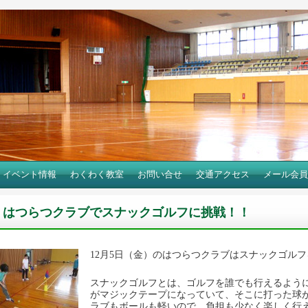
イベント情報
わくわく教室
お問い合せ
交通アクセス
メール会員
はつらつクラブでスナックゴルフに挑戦！！
12月5日（金）のはつらつクラブはスナックゴル
スナックゴルフとは、ゴルフを誰でも行えるよう
がマジックテープになっていて、そこに打った球
ラブもボールも軽いので、負担も少なく楽しく行