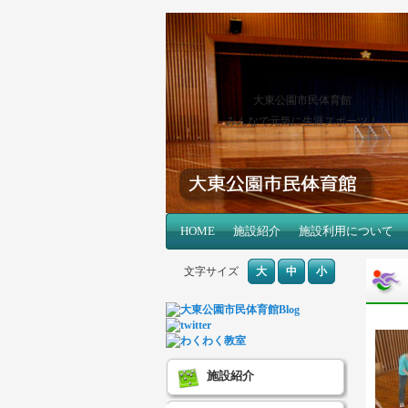
大東公園市民体育館
みんなで元気に生涯スポーツ！
メインコンテンツへ移動
サブコンテンツへ移動
HOME
メインメニュー
施設紹介
施設利用について
文字サイズ
大
中
小
施設紹介