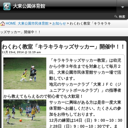
大東公園体育館
検索
HOME
大東公園市民体育館
>
お知らせ
> わくわく教室「キラキラキ
ッズサッカー」開催中！！
わくわく教室「キラキラキッズサッカー」開催中！！
11月 23rd, 2014 @ 11:19 am
「キラキラキッズサッカー教室」は幼児
から小学３年生までを対象として毎月２
回、大東公園市民体育館サッカー場で活
動しています。
地元のサッカークラブ「大東ＪＦＣ（ジ
ュニアフットボールクラブ）」の指導者
から教えてもらえるので初心者でも大歓迎！
サッカーに興味がある方は是非一度大東
体育館へお越しください。たくさんの参
加をお待ちしております。
12月の練習は14日（日）9：00～10：30
と28日（日）9：00～10：30です。ま