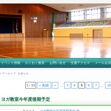
イベント情報
わくわく教室
お問い合せ
交通アクセス
メール会員
ーアーカイブ:
お知らせ
5 / 13
« 先頭
«
...
3
4
5
6
7
...
10
ヨガ教室今年度後期予定
タイトル
ヨガ教室今年度後期予定