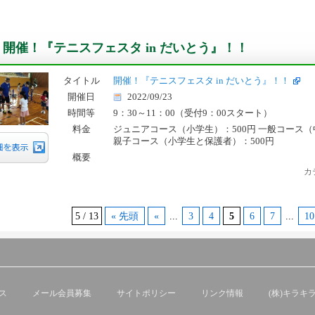
開催！『テニスフェスタ in だいとう』！！
タイトル
開催！『テニスフェスタ in だいとう』！！
開催日
2022/09/23
時間等
9：30～11：00（受付9：00スタート）
料金
ジュニアコース（小学生）：500円 一般コース（
親子コース（小学生と保護者）：500円
概要
カ
5 / 13
« 先頭
«
...
3
4
5
6
7
...
10
ス
メール会員募集
サイトポリシー
リンク情報
(株)キラキ