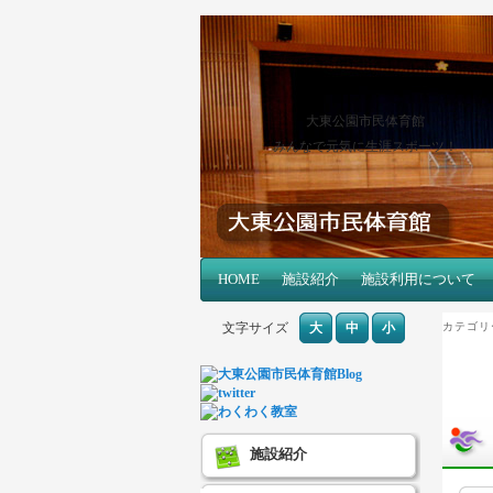
大東公園市民体育館
みんなで元気に生涯スポーツ！
メインコンテンツへ移動
サブコンテンツへ移動
HOME
メインメニュー
施設紹介
施設利用について
文字サイズ
大
中
小
カテゴリ
施設紹介