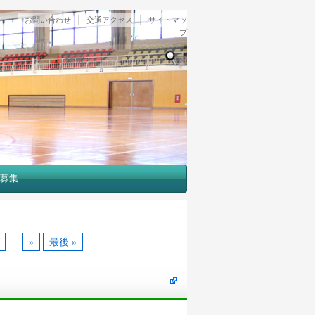
｜
｜
お問い合わせ
交通アクセス
サイトマッ
プ
検索
募集
...
»
最後 »