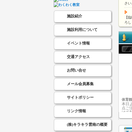
さい
施設紹介
【臨
ろし
施設利用について
イベント情報
交通アクセス
お問い合せ
メール会員募集
サイトポリシー
体育
本日
点ご
リンク情報
けて
用を
さい
(株)キラキラ雲南の概要
ださ