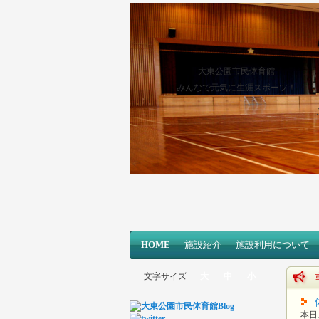
大東公園市民体育館
みんなで元気に生涯スポーツ！
メインコンテンツへ移動
サブコンテンツへ移動
HOME
メインメニュー
施設紹介
施設利用について
文字サイズ
大
中
小
本日