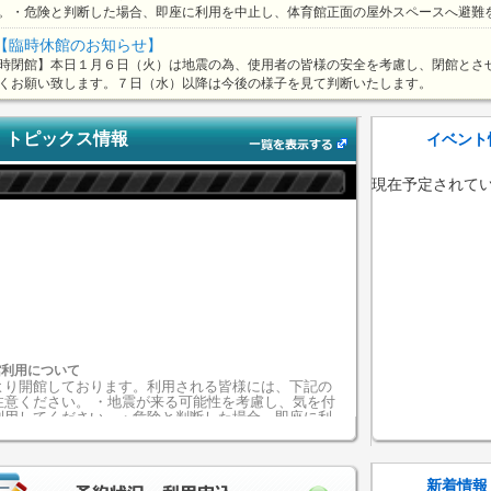
。・危険と判断した場合、即座に利用を中止し、体育館正面の屋外スペースへ避難
【臨時休館のお知らせ】
時閉館】本日１月６日（火）は地震の為、使用者の皆様の安全を考慮し、閉館とさ
くお願い致します。７日（水）以降は今後の様子を見て判断いたします。
トピックス情報
イベント
現在予定されて
館利用について
より開館しております。利用される皆様には、下記の
注意ください。 ・地震が来る可能性を考慮し、気を付
利用してください。・危険と判断した場合、即座に利
中止し、体育館正面の屋外スペースへ避難をしてくだ
。・避難する際、団体ごとに人数の把握等を行ってく
い。…
[more]
新着情報