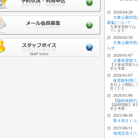
2026/04/28
大東公園市民
募集について
大東体育館では
ています...
2026/02/20
大東公園市民
らせ
2026/01/07
大東体育館ス
【大東体育館ス
全を考慮...
2026/01/07
体育館利用に
本日より開館し
意くださ...
2026/01/06
【臨時休館の
【臨時閉館】本
全を考慮...
2025/08/28
第４回さくら
2025/06/11
地域交流イベ