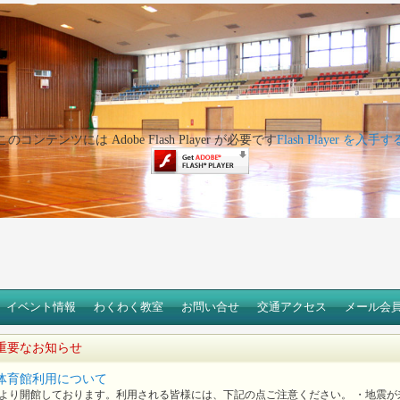
このコンテンツには Adobe Flash Player が必要です
Flash Player を入手す
イベント情報
わくわく教室
お問い合せ
交通アクセス
メール会
重要なお知らせ
体育館利用について
より開館しております。利用される皆様には、下記の点ご注意ください。 ・地震